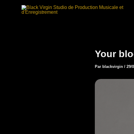
Aller
au
contenu
Your blo
Par
blackvirgin
/
29/