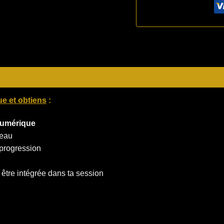
e et obtiens
:
 numérique
ceau
 progression
à être intégrée dans ta session