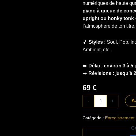
numériques de haute qual
piano à queue de conce
upright ou honky tonk
l’atmosphère de ton titre.
🎵
Styles :
Soul, Pop, In
Ambient, etc.
➡️
Délai : environ 3 à 5 
➡️
Révisions : jusqu’à 
69
€
quantité
A
-
+
de
Piano
numérique
Catégorie :
Enregistrement 
C