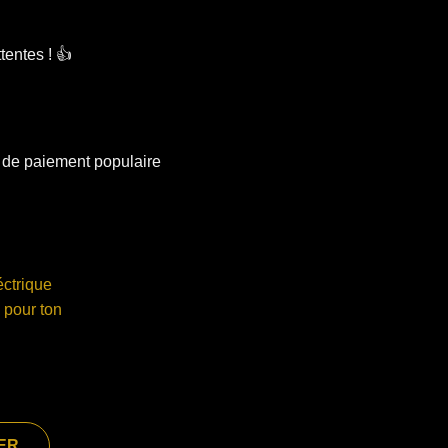
tentes ! 👍
ER